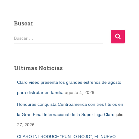
Buscar
B
Buscar …
u
s
c
a
Ultimas Noticias
r
:
Claro video presenta los grandes estrenos de agosto
para disfrutar en familia
agosto 4, 2026
Honduras conquista Centroamérica con tres títulos en
la Gran Final Internacional de la Super Liga Claro
julio
27, 2026
CLARO INTRODUCE “PUNTO ROJO”, EL NUEVO