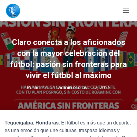
C
A
M
B
I
Claro conecta a los aficionados
A
R
con la mayor celebración del
M
O
fútbol: pasión sin fronteras para
D
vivir el fútbol al máximo
O
D
E
Publicado por
admin
el
mayo 22, 2026
N
A
V
E
G
A
Tegucigalpa, Honduras
. El fútbol es más que un deporte:
C
es una emoción que une culturas, traspasa idiomas y
I