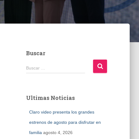
Buscar
B
Buscar …
u
s
c
a
Ultimas Noticias
r
:
Claro video presenta los grandes
estrenos de agosto para disfrutar en
familia
agosto 4, 2026