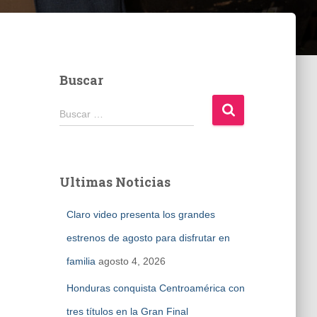
Buscar
B
Buscar …
u
s
c
a
Ultimas Noticias
r
:
Claro video presenta los grandes
estrenos de agosto para disfrutar en
familia
agosto 4, 2026
Honduras conquista Centroamérica con
tres títulos en la Gran Final