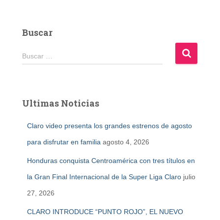
Buscar
B
Buscar …
u
s
c
a
Ultimas Noticias
r
:
Claro video presenta los grandes estrenos de agosto
para disfrutar en familia
agosto 4, 2026
Honduras conquista Centroamérica con tres títulos en
la Gran Final Internacional de la Super Liga Claro
julio
27, 2026
CLARO INTRODUCE “PUNTO ROJO”, EL NUEVO