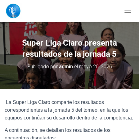
C
A
M
B
I
Super Liga Claro presenta
A
R
resultados de la jornada 5
M
O
Publicado por
admin
el
mayo 20, 2026
D
O
D
E
N
A
La Super Liga Claro comparte los resultados
V
correspondientes a la jornada 5 del torneo, en la que los
E
G
equipos continúan su desarrollo dentro de la competencia.
A
C
A continuación, se detallan los resultados de los
I
encuentros disputados: