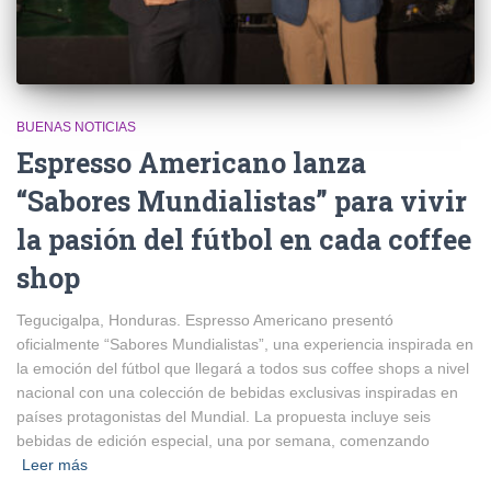
BUENAS NOTICIAS
Espresso Americano lanza
“Sabores Mundialistas” para vivir
la pasión del fútbol en cada coffee
shop
Tegucigalpa, Honduras. Espresso Americano presentó
oficialmente “Sabores Mundialistas”, una experiencia inspirada en
la emoción del fútbol que llegará a todos sus coffee shops a nivel
nacional con una colección de bebidas exclusivas inspiradas en
países protagonistas del Mundial. La propuesta incluye seis
bebidas de edición especial, una por semana, comenzando
Leer más