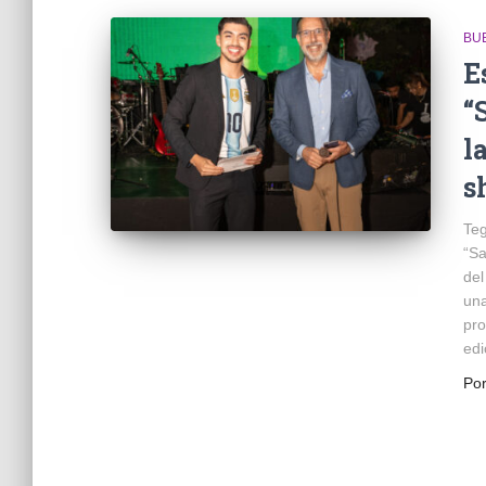
BU
E
“
l
s
Teg
“Sa
del
una
pro
edi
Po