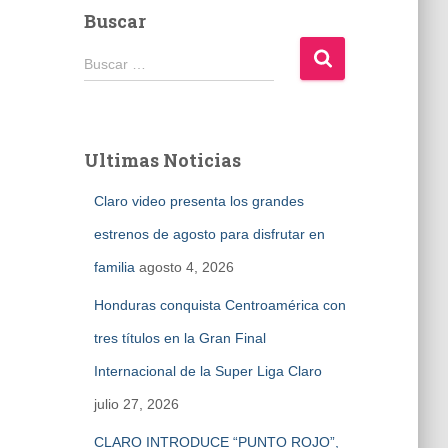
Buscar
B
Buscar …
u
s
c
a
Ultimas Noticias
r
:
Claro video presenta los grandes
estrenos de agosto para disfrutar en
familia
agosto 4, 2026
Honduras conquista Centroamérica con
tres títulos en la Gran Final
Internacional de la Super Liga Claro
julio 27, 2026
CLARO INTRODUCE “PUNTO ROJO”,