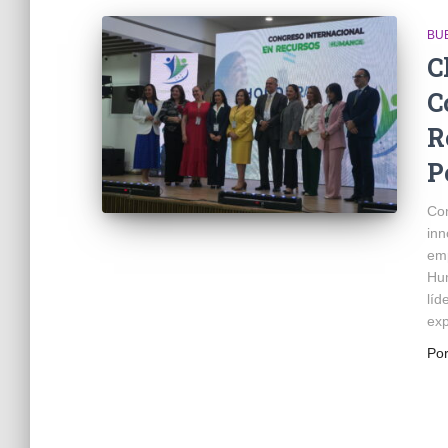
BU
C
C
R
P
Com
inn
emp
Hu
líd
exp
Po