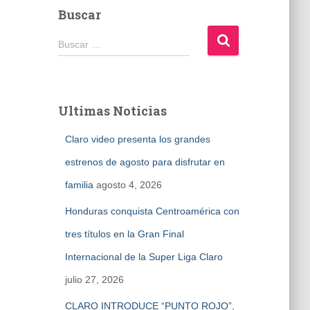
Buscar
B
Buscar …
u
s
c
a
Ultimas Noticias
r
:
Claro video presenta los grandes
estrenos de agosto para disfrutar en
familia
agosto 4, 2026
Honduras conquista Centroamérica con
tres títulos en la Gran Final
Internacional de la Super Liga Claro
julio 27, 2026
CLARO INTRODUCE “PUNTO ROJO”,