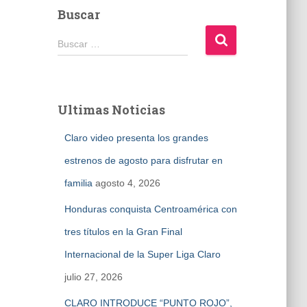
Buscar
B
Buscar …
u
s
c
a
Ultimas Noticias
r
:
Claro video presenta los grandes
estrenos de agosto para disfrutar en
familia
agosto 4, 2026
Honduras conquista Centroamérica con
tres títulos en la Gran Final
Internacional de la Super Liga Claro
julio 27, 2026
CLARO INTRODUCE “PUNTO ROJO”,