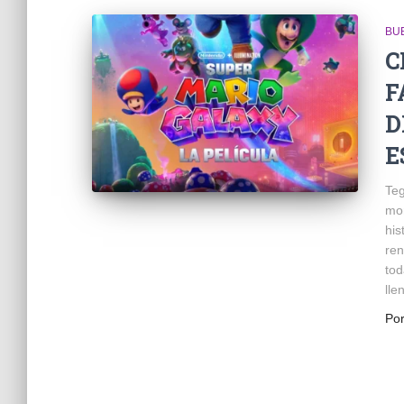
BU
C
F
D
E
Teg
mom
his
ren
tod
lle
Po