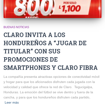
BUENAS NOTICIAS
CLARO INVITA A LOS
HONDUREÑOS A “JUGAR DE
TITULAR” CON SUS
PROMOCIONES DE
SMARTPHONES Y CLARO FIBRA
La compañía presenta atractivas opciones de conectividad móvil
y hogar para que los aficionados disfruten cada jugada con la
velocidad y calidad que ofrece la red de Claro. Tegucigalpa,
Honduras. La emoción del fútbol se vive dentro y fuera de la
cancha, y para que los hondureños disfruten cada partido,
Leer más