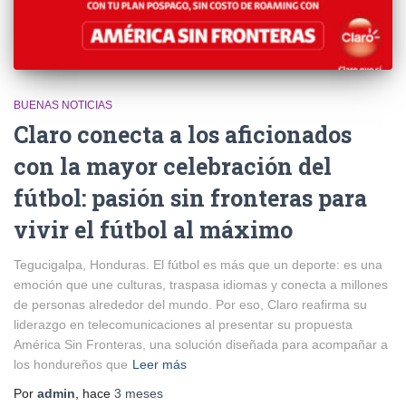
BUENAS NOTICIAS
Claro conecta a los aficionados
con la mayor celebración del
fútbol: pasión sin fronteras para
vivir el fútbol al máximo
Tegucigalpa, Honduras. El fútbol es más que un deporte: es una
emoción que une culturas, traspasa idiomas y conecta a millones
de personas alrededor del mundo. Por eso, Claro reafirma su
liderazgo en telecomunicaciones al presentar su propuesta
América Sin Fronteras, una solución diseñada para acompañar a
los hondureños que
Leer más
Por
admin
, hace
3 meses