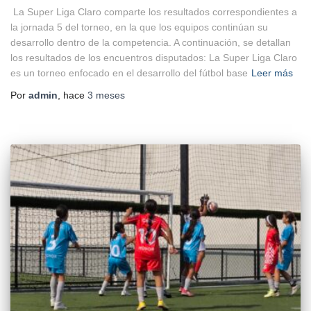
La Super Liga Claro comparte los resultados correspondientes a
la jornada 5 del torneo, en la que los equipos continúan su
desarrollo dentro de la competencia. A continuación, se detallan
los resultados de los encuentros disputados: La Super Liga Claro
es un torneo enfocado en el desarrollo del fútbol base
Leer más
Por
admin
, hace
3 meses