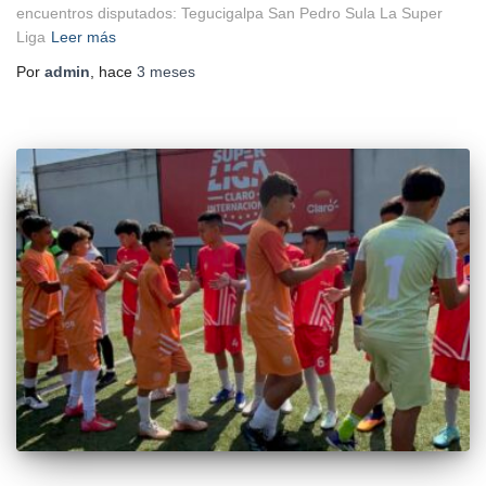
encuentros disputados: Tegucigalpa San Pedro Sula La Super
Liga
Leer más
Por
admin
, hace
3 meses