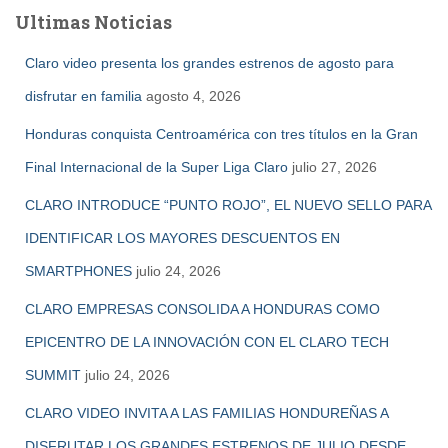
a
Ultimas Noticias
r
:
Claro video presenta los grandes estrenos de agosto para
disfrutar en familia
agosto 4, 2026
Honduras conquista Centroamérica con tres títulos en la Gran
Final Internacional de la Super Liga Claro
julio 27, 2026
CLARO INTRODUCE “PUNTO ROJO”, EL NUEVO SELLO PARA
IDENTIFICAR LOS MAYORES DESCUENTOS EN
SMARTPHONES
julio 24, 2026
CLARO EMPRESAS CONSOLIDA A HONDURAS COMO
EPICENTRO DE LA INNOVACIÓN CON EL CLARO TECH
SUMMIT
julio 24, 2026
CLARO VIDEO INVITA A LAS FAMILIAS HONDUREÑAS A
DISFRUTAR LOS GRANDES ESTRENOS DE JULIO DESDE