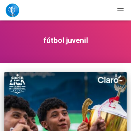
CAMB
MODO
DE
NAVE
fútbol juvenil