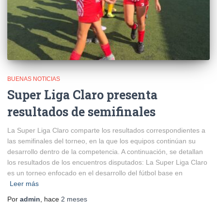
BUENAS NOTICIAS
Super Liga Claro presenta
resultados de semifinales
La Super Liga Claro comparte los resultados correspondientes a
las semifinales del torneo, en la que los equipos continúan su
desarrollo dentro de la competencia. A continuación, se detallan
los resultados de los encuentros disputados: La Super Liga Claro
es un torneo enfocado en el desarrollo del fútbol base en
Leer más
Por
admin
, hace
2 meses