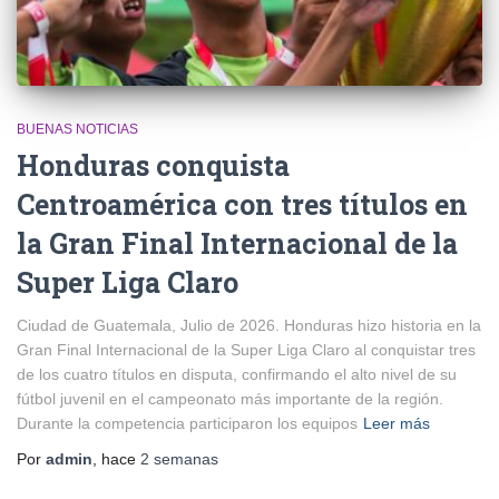
BUENAS NOTICIAS
Honduras conquista
Centroamérica con tres títulos en
la Gran Final Internacional de la
Super Liga Claro
Ciudad de Guatemala, Julio de 2026. Honduras hizo historia en la
Gran Final Internacional de la Super Liga Claro al conquistar tres
de los cuatro títulos en disputa, confirmando el alto nivel de su
fútbol juvenil en el campeonato más importante de la región.
Durante la competencia participaron los equipos
Leer más
Por
admin
, hace
2 semanas