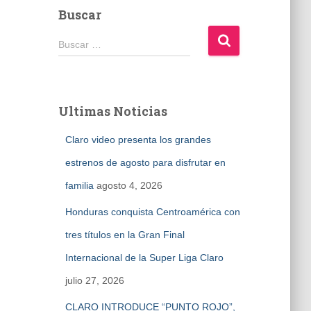
Buscar
B
Buscar …
u
s
c
a
Ultimas Noticias
r
:
Claro video presenta los grandes
estrenos de agosto para disfrutar en
familia
agosto 4, 2026
Honduras conquista Centroamérica con
tres títulos en la Gran Final
Internacional de la Super Liga Claro
julio 27, 2026
CLARO INTRODUCE “PUNTO ROJO”,