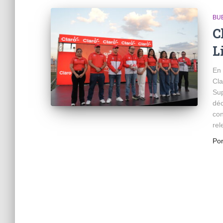
BU
C
L
En 
Cla
Sup
déc
con
rel
Po