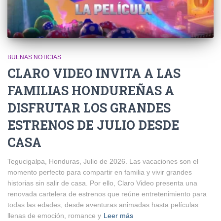
BUENAS NOTICIAS
CLARO VIDEO INVITA A LAS
FAMILIAS HONDUREÑAS A
DISFRUTAR LOS GRANDES
ESTRENOS DE JULIO DESDE
CASA
Tegucigalpa, Honduras, Julio de 2026. Las vacaciones son el
momento perfecto para compartir en familia y vivir grandes
historias sin salir de casa. Por ello, Claro Video presenta una
renovada cartelera de estrenos que reúne entretenimiento para
todas las edades, desde aventuras animadas hasta películas
llenas de emoción, romance y
Leer más