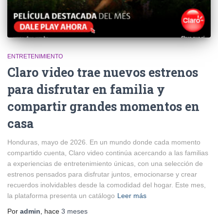
ENTRETENIMIENTO
Claro video trae nuevos estrenos
para disfrutar en familia y
compartir grandes momentos en
casa
Honduras, mayo de 2026. En un mundo donde cada momento
compartido cuenta, Claro video continúa acercando a las familias
a experiencias de entretenimiento únicas, con una selección de
estrenos pensados para disfrutar juntos, emocionarse y crear
recuerdos inolvidables desde la comodidad del hogar. Este mes,
la plataforma presenta un catálogo
Leer más
Por
admin
, hace
3 meses