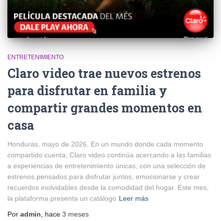
ENTRETENIMIENTO
Claro video trae nuevos estrenos
para disfrutar en familia y
compartir grandes momentos en
casa
Honduras, mayo de 2026. En un mundo donde cada momento
compartido cuenta, Claro video continúa acercando a las familias
a experiencias de entretenimiento únicas, con una selección de
estrenos pensados para disfrutar juntos, emocionarse y crear
recuerdos inolvidables desde la comodidad del hogar. Este mes,
la plataforma presenta un catálogo
Leer más
Por
admin
, hace
3 meses