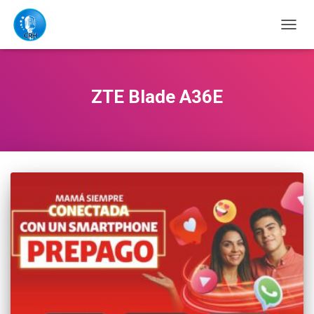
CAMB
MODO
DE
NAVE
ZTE Blade A36E